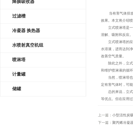
降膜吸收器
当有害气体排放超
过滤槽
效果。本文将介绍喷
立式喷淋塔是一种
冷凝器 换热器
溶解、吸附和反应。
立式喷淋塔的应用
水喷射真空机组
水溶液，进而达到净
改善空气质量。
喷淋塔
除此之外，立式喷
和维护喷淋液的循环
计量罐
当然，喷淋塔也存
定有害气体时，可能
储罐
总的来说，立式喷
等优点。但在应用过
上一篇：
小型活性炭
下一篇：
聚丙烯冷凝