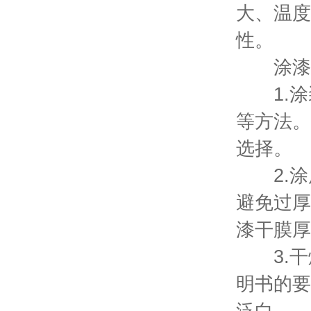
大、温度
性。
涂漆施
1.涂
等方法。
选择。
2.涂
避免过厚
漆干膜厚度
3.干
明书的要