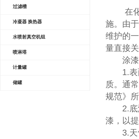
过滤槽
在化工
冷凝器 换热器
施。由于
维护的一
水喷射真空机组
量直接关
喷淋塔
涂漆施
计量罐
1.表
质。通常
储罐
规范》所
2.底
漆，以提
3.天