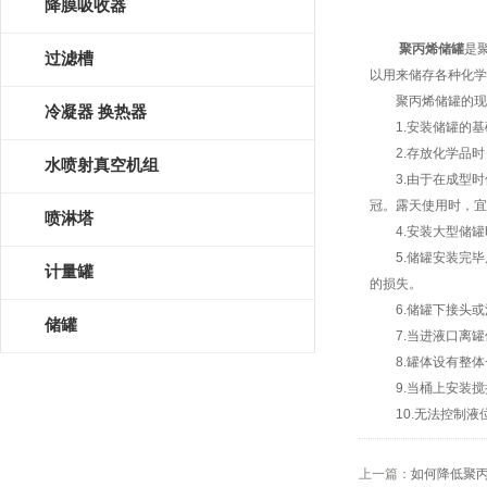
降膜吸收器
聚丙烯储罐
是
过滤槽
以用来储存各种化学
聚丙烯储罐的现场
冷凝器 换热器
1.安装储罐的基
2.存放化学品时
水喷射真空机组
3.由于在成型时
冠。露天使用时，宜
喷淋塔
4.安装大型储罐
5.储罐安装完毕
计量罐
的损失。
6.储罐下接头或
储罐
7.当进液口离罐
8.罐体设有整体
9.当桶上安装搅
10.无法控制液
上一篇：
如何降低聚