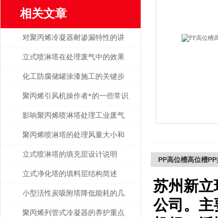
相关文章
对聚丙烯冷凝器耐渗漏特性的讲
解
立式喷淋塔在处理废气中的效果
探讨
化工防腐储罐涂漆施工的关键步
骤
聚丙烯引风机操作者*的一些常识
分享
影响聚丙烯喷淋塔处理工业废气
效率的因素解析
聚丙烯喷淋塔的处理风量大小和
什么有关？
立式喷淋塔的填充层设计说明
PP高位槽高位槽P
立式净化塔的填料层结构简述
苏州新立
小型活性炭吸附塔降低能耗的几
公司。主
大方法解析
聚丙烯列管式冷凝器的养护重点