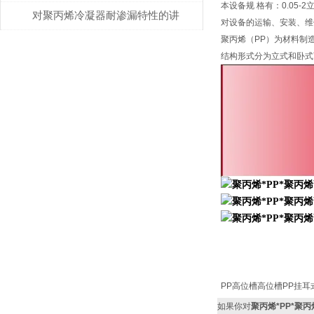
本设备规 格有：0.05-
效率的因素解析
对聚丙烯冷凝器耐渗漏特性的讲
对设备的运输、安装、维
聚丙烯（PP）为材料制
解
结构形式分为立式和卧式
PP高位槽高位槽PP挂耳
如果你对
聚丙烯*PP*聚