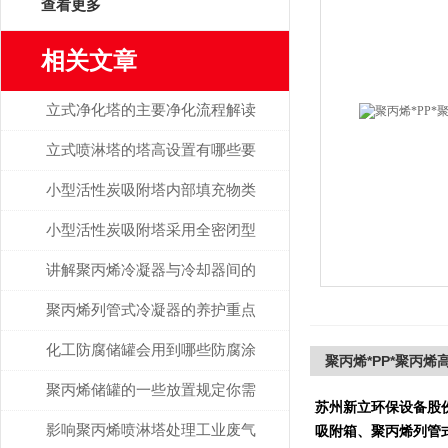
查看更多
相关文章
立式净化塔的主要净化流程解读
立式喷淋塔的塔高设置有哪些要
求？
小型活性炭吸附塔内部填充物类
型与大小的选择
小型活性炭吸附塔采用全密闭型
的好处
讲解聚丙烯冷凝器与冷却器间的
区分
聚丙烯列管式冷凝器的养护重点
你关注了没？
化工防腐储罐会用到哪些防腐涂
聚丙烯*PP*聚丙
料防腐？
聚丙烯储罐的一些放置规定你需
苏州新立环保设备股
要了解
影响聚丙烯喷淋塔处理工业废气
吸附箱、聚丙烯列管