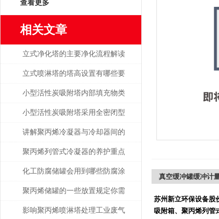
查看更多
相关文章
立式净化塔的主要净化流程解读
立式喷淋塔的塔高设置有哪些要
求？
小型活性炭吸附塔内部填充物类
型与大小的选择
小型活性炭吸附塔采用全密闭型
的好处
讲解聚丙烯冷凝器与冷却器间的
区分
聚丙烯列管式冷凝器的养护重点
你关注了没？
化工防腐储罐会用到哪些防腐涂
真空缓冲罐缓冲计量
料防腐？
聚丙烯储罐的一些放置规定你需
苏州新立环保设备股
要了解
影响聚丙烯喷淋塔处理工业废气
吸附箱、聚丙烯列管