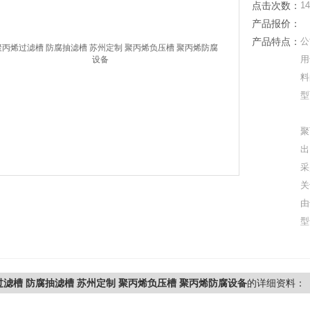
点击次数：
14
产品报价：
产品特点：
公
用
料
型
聚
出
采
关
由
型
滤槽 防腐抽滤槽 苏州定制 聚丙烯负压槽 聚丙烯防腐设备
的详细资料：