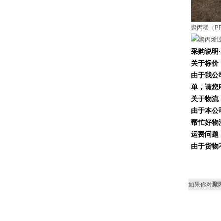
聚丙稀（P
采购说明
·
关于标价
由于我公
单，请您
关于物流
由于本公
帮忙好物
运费问题
由于货物
如果你对
聚