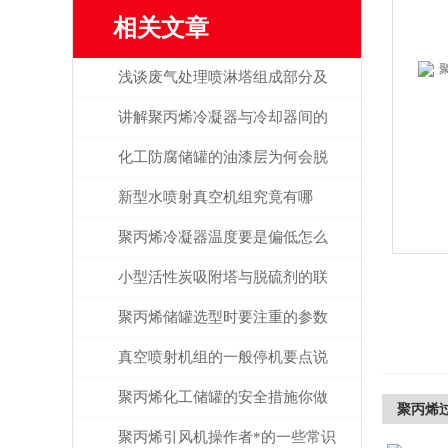
相关文章
浅谈废气处理喷淋塔组成部分及
作用
讲解聚丙烯冷凝器与冷却器间的
区分
化工防腐储罐的油漆层为何会脱
落开裂？
新型水喷射真空机组究竟有哪
些“卖点”？
聚丙烯冷凝器温度要是偏低怎么
排除？
小型活性炭吸附塔与脱硫剂的联
合使用说明
聚丙烯储罐选型时要注重的参数
真空喷射机组的一般停机要点说
明
聚丙烯化工储罐的安全措施你做
聚丙烯过
到位了吗？
聚丙烯引风机操作者*的一些常识