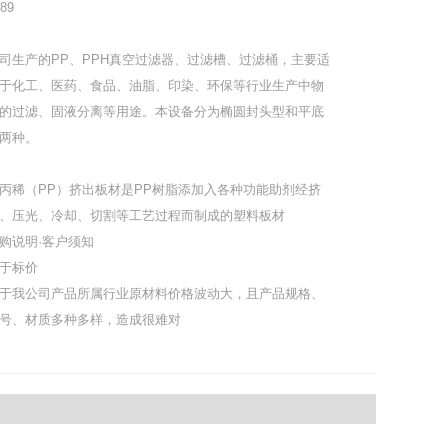
89
司生产的PP、PPH真空过滤器、过滤槽、过滤桶，主要适
于化工、医药、食品、油脂、印染、环保等行业生产中物
的过滤、固液分离等用途。本设备分为椭圆封头型和平底
两种。
丙稀（PP）挤出板材是PP树脂添加入各种功能助剂经挤
、压光、冷却、切割等工艺过程而制成的塑料板材
购说明·客户须知
于标价
于我公司产品所属行业原材料价格波动大，且产品规格、
号、材质多种多样，造成很难对