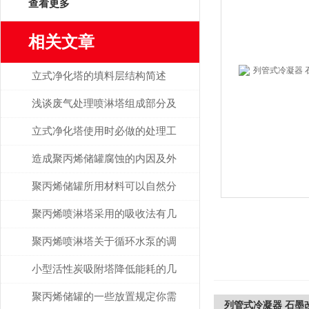
查看更多
相关文章
立式净化塔的填料层结构简述
浅谈废气处理喷淋塔组成部分及
作用
立式净化塔使用时必做的处理工
作有哪些？
造成聚丙烯储罐腐蚀的内因及外
因分析
聚丙烯储罐所用材料可以自然分
解吗？
聚丙烯喷淋塔采用的吸收法有几
种呢？
聚丙烯喷淋塔关于循环水泵的调
节说明
小型活性炭吸附塔降低能耗的几
大方法解析
聚丙烯储罐的一些放置规定你需
列管式冷凝器 石墨