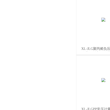
XL-JLG聚丙烯负
罐 聚丙烯高位罐 
加缓冲罐 计量罐/
XL-JLGPP常压计