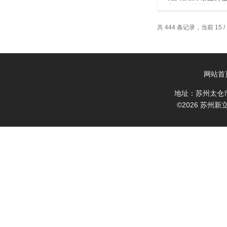
高位罐 苏州定制 
计量罐/计量槽
共 444 条记录，当前 15 /
网站首
地址：苏州太仓
©2026 苏