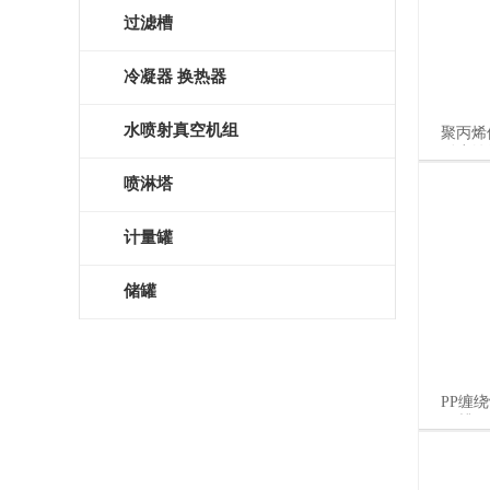
过滤槽
冷凝器 换热器
水喷射真空机组
聚丙烯
耐腐蚀
喷淋塔
计量罐
储罐
PP缠绕
PP槽