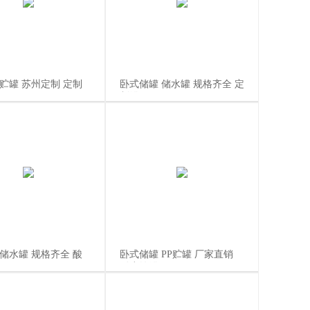
P贮罐 苏州定制 定制
卧式储罐 储水罐 规格齐全 定
制罐
 储水罐 规格齐全 酸
卧式储罐 PP贮罐 厂家直销
耐腐蚀罐