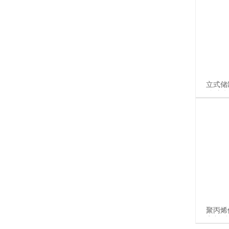
立式储
酸碱储
聚丙烯
定制 