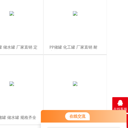
 储水罐 厂家直销 定
PP储罐 化工罐 厂家直销 耐
腐蚀罐
在线客服
您好！欢迎前来咨询，很高兴为您
在线交流
储罐 储水罐 规格齐全
PP储罐 化工罐 苏州定制 耐
服务，请问您要咨询什么问题呢？
罐
腐蚀罐
联系方式