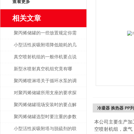
查看更多
相关文章
聚丙烯储罐的一些放置规定你需
要了解
小型活性炭吸附塔降低能耗的几
大方法解析
真空喷射机组的一般停机要点说
明
新型水喷射真空机组究竟有哪
些“卖点”？
聚丙烯喷淋塔关于循环水泵的调
节说明
对聚丙烯储罐所用支座的要求探
讨
聚丙烯储罐现场安装时的要点解
冷凝器 换热器 PP
读
聚丙烯储罐选型时要注重的参数
本公司主要生产加
小型活性炭吸附塔与脱硫剂的联
空喷射机组，废气