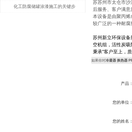
苏苏州市太仓市沙
合使用说明
化工防腐储罐涂漆施工的关键步
后服务、客户满意
本设备是由聚丙烯
骤
较广泛的一种耐腐
苏州新立环保设备
空机组，活性炭吸
秉承“客户至上，
如果你对
冷凝器 换热器 
产品
您的单位
您的姓名