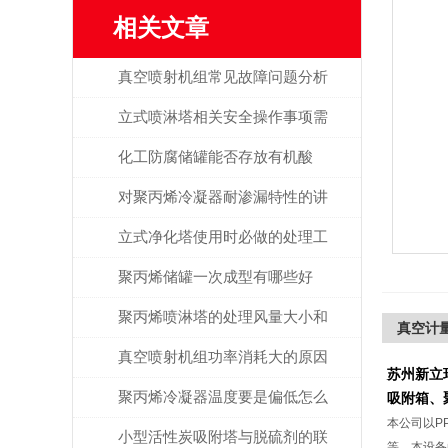
相关文章
真空喷射机组常见故障问题分析
立式喷淋塔相关安全操作事项需
谨记！
化工防腐储罐能否存放有机酸
呢？
对聚丙烯冷凝器耐渗漏特性的讲
解
立式净化塔使用时必做的处理工
作有哪些？
聚丙烯储罐一次成型有哪些好
处？
聚丙烯喷淋塔的处理风量大小和
真空计
什么有关？
真空喷射机组功率消耗大的原因
苏州新立
解析
聚丙烯冷凝器温度要是偏低怎么
吸附箱、
本公司以P
排除？
小型活性炭吸附塔与脱硫剂的联
等。本设备