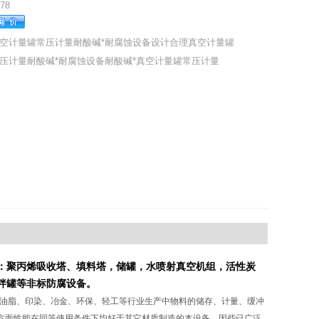
78
空计量罐常压计量耐酸碱*耐腐蚀设备设计合理真空计量罐
压计量耐酸碱*耐腐蚀设备耐酸碱*真空计量罐常压计量
：聚丙烯吸收塔、填料塔
，
储罐
，
水
喷射
真空
机组，
活性炭
拌
罐
等
非标
防腐设备
。
、油脂、印染、冶金、环保、轻工等行业生产中物料的储存、计量、缓冲
方面性能在同等使用条件下均好于其它材质制造的本设备，因些已广泛