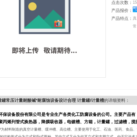
点击次数：
15
产品报价：
产品特点：
真
常
量罐常压计量耐酸碱*耐腐蚀设备设计合理 计量罐/计量槽
的详细资料：
环保设备股份有限公司是专业
生产
各类化工防腐设备的公司。主要产品有
聚丙烯列管式换热
器，
降膜
吸收器，电镀槽
、方箱
，
计量罐
，
过滤槽，
搅
P为材料制造的真空计量槽、缓冲槽、高位槽、主要使用于化工、石油、医药、食品
的结构形式分为立式和卧式两种，其中立式又分为挂耳立式和支脚立式。由于它许多