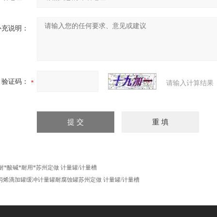
补充说明：
验证码：
请输入计算结果
P耐*酸碱*耐用*苏州定做 计量罐/计量槽
丙烯滴加罐缓冲计量罐耐腐蚀罐苏州定做 计量罐/计量槽