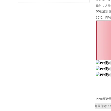
修时，人员
合使用说明
PP储罐具
60℃。P
PP负压计
如果你对
P