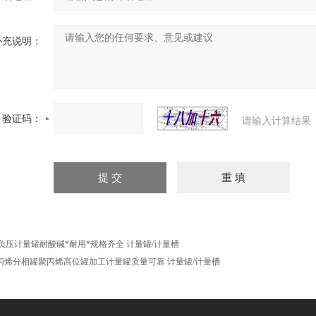
补充说明：
验证码：
请输入计算结果
P负压计量罐耐酸碱*耐用*规格齐全 计量罐/计量槽
丙烯分相罐聚丙烯高位罐加工计量罐质量可靠 计量罐/计量槽