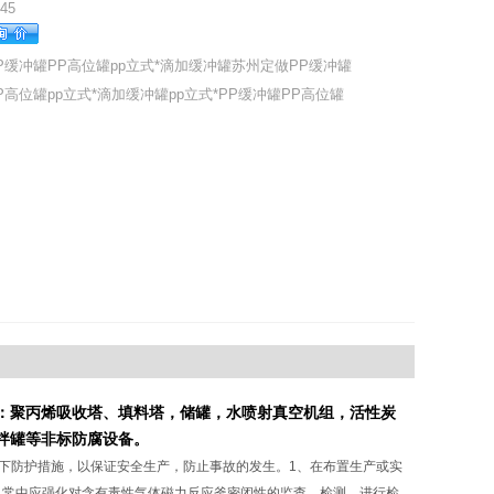
45
P缓冲罐PP高位罐pp立式*滴加缓冲罐苏州定做PP缓冲罐
P高位罐pp立式*滴加缓冲罐pp立式*PP缓冲罐PP高位罐
：聚丙烯吸收塔、填料塔
，
储罐
，
水
喷射
真空
机组，
活性炭
拌
罐
等
非标
防腐设备
。
下防护措施，以保证安全生产，防止事故的发生。1、在布置生产或实
日常中应强化对含有毒性气体磁力反应釜密闭性的监查、检测。进行检