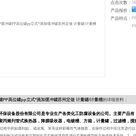
点击次数：
16
产品报价：
产品特点：
P
P
罐PP高位罐pp立式*滴加缓冲罐苏州定做 计量罐/计量槽
的详细资料：
环保设备股份有限公司是专业
生产
各类化工防腐设备的公司。主要产品有
聚丙烯列管式换热
器，
降膜
吸收器，电镀槽
、方箱
，
计量罐
，
过滤槽，
搅
过程中的如遇到如 、硫化氢、笨等这样剧毒性气体物质，在操作过程中应注意进行以
特别标注或设有有定期对生产实验环境空气进行监测的规范性文件或技术手段。2、