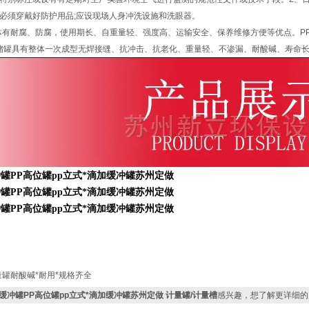
必须穿戴好防护用品;应设现场人身冲洗设施和洗眼器。
体有耐腐、防腐，使用期长、自重量轻、强度高、运输安全、保养维修方便等优点。PP储罐
P储罐具有整体一次成型无焊接缝、抗冲击、抗老化、重量轻、不渗漏、耐酸碱、寿命
量罐耐酸碱*耐用*规格齐全
P缓冲罐PP高位罐pp立式*滴加缓冲罐苏州定做 计量罐/计量槽
感兴趣，想了解更详细的