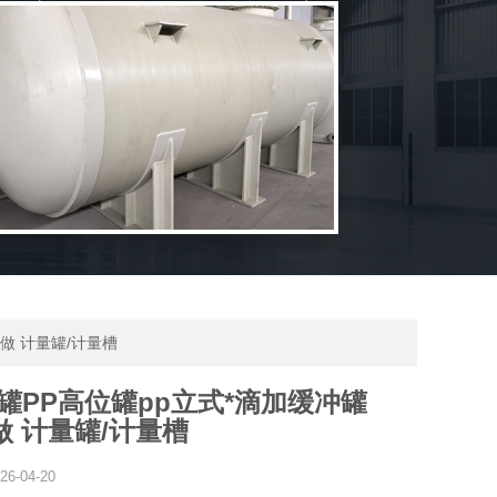
定做 计量罐/计量槽
罐PP高位罐pp立式*滴加缓冲罐
做 计量罐/计量槽
26-04-20