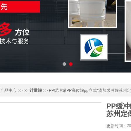
>
>> >>
>> PP缓冲罐PP高位罐pp立式*滴加缓冲罐苏州
产品中心
计量罐
PP缓冲
苏州定
更新时间：
20