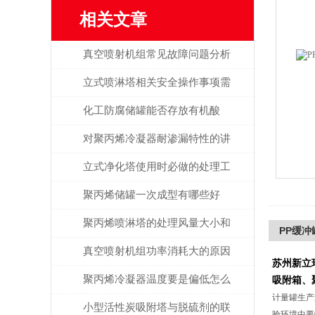
相关文章
真空喷射机组常见故障问题分析
立式喷淋塔相关安全操作事项需
谨记！
化工防腐储罐能否存放有机酸
呢？
对聚丙烯冷凝器耐渗漏特性的讲
解
立式净化塔使用时必做的处理工
作有哪些？
聚丙烯储罐一次成型有哪些好
处？
聚丙烯喷淋塔的处理风量大小和
PP缓冲
什么有关？
真空喷射机组功率消耗大的原因
苏州新立
解析
聚丙烯冷凝器温度要是偏低怎么
吸附箱、
计量罐生产
排除？
小型活性炭吸附塔与脱硫剂的联
验环境中要