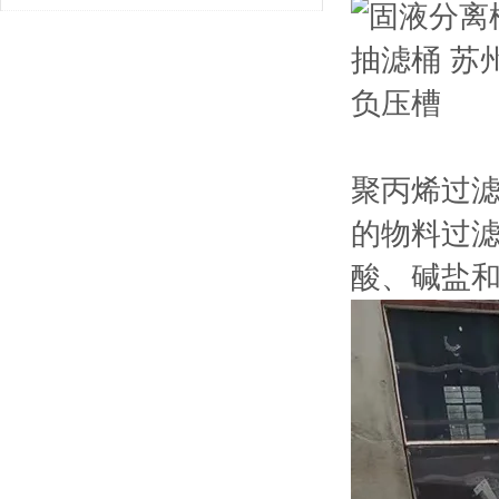
到位了吗？
聚丙烯过
的物料过
酸、碱盐