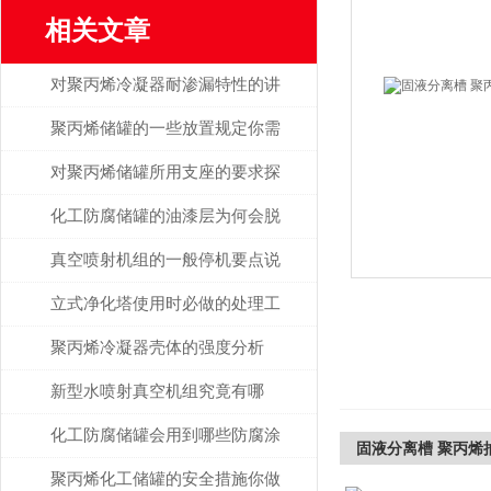
相关文章
对聚丙烯冷凝器耐渗漏特性的讲
解
聚丙烯储罐的一些放置规定你需
要了解
对聚丙烯储罐所用支座的要求探
讨
化工防腐储罐的油漆层为何会脱
落开裂？
真空喷射机组的一般停机要点说
明
立式净化塔使用时必做的处理工
作有哪些？
聚丙烯冷凝器壳体的强度分析
新型水喷射真空机组究竟有哪
些“卖点”？
化工防腐储罐会用到哪些防腐涂
固液分离槽 聚丙烯
料防腐？
聚丙烯化工储罐的安全措施你做