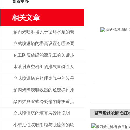
查看更多
相关文章
聚丙烯喷淋塔关于循环水泵的调
节说明
立式喷淋塔的塔高设置有哪些要
求？
化工防腐储罐涂漆施工的关键步
骤
水喷射真空机组的排气量特性及
其影响因素
立式喷淋塔在处理废气中的效果
探讨
聚丙烯降膜吸收器的逆流操作原
理讲解
聚丙烯列管式冷凝器的养护重点
你关注了没？
立式喷淋塔的填充层设计说明
聚丙烯过滤槽 负压
小型活性炭吸附塔与脱硫剂的联