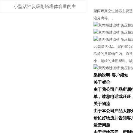
合使用说明
小型活性炭吸附塔塔体容量的主
聚丙烯真空过滤器主要适
要考虑
液分离等。。
pp是聚丙烯1、聚丙烯为
乙烯的共聚物在内。通常
小，是轻的通用塑料。缺
采购说明
·
客户须知
关于标价
由于我公司产品所属
单，请您电话或旺旺
关于物流
由于本公司产品大部
帮忙好物流并告知客
运费问题
由于货物不同、所到