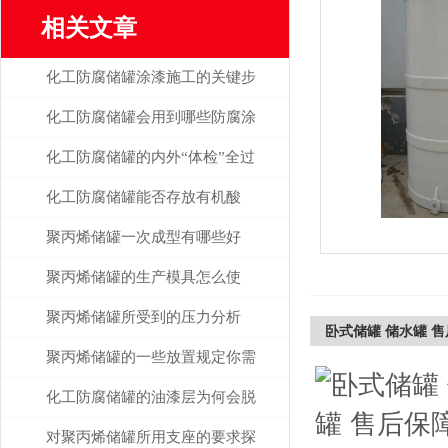
相关文章
化工防腐储罐涂漆施工的关键步
骤
化工防腐储罐会用到哪些防腐涂
料防腐？
化工防腐储罐的内外“体检”全过
程讲解
化工防腐储罐能否存放有机酸
呢？
聚丙烯储罐一次成型有哪些好
处？
聚丙烯储罐的生产模具怎么使
用？
聚丙烯储罐所受到的压力分析
卧式储罐 储水罐 售
聚丙烯储罐的一些放置规定你需
要了解
化工防腐储罐的油漆层为何会脱
落开裂？
对聚丙烯储罐所用支座的要求探