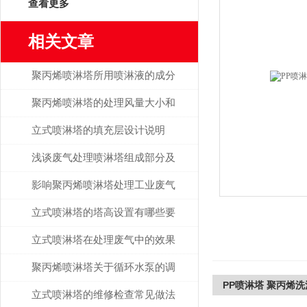
查看更多
相关文章
聚丙烯喷淋塔所用喷淋液的成分
说明
聚丙烯喷淋塔的处理风量大小和
什么有关？
立式喷淋塔的填充层设计说明
浅谈废气处理喷淋塔组成部分及
作用
影响聚丙烯喷淋塔处理工业废气
效率的因素解析
立式喷淋塔的塔高设置有哪些要
求？
立式喷淋塔在处理废气中的效果
探讨
聚丙烯喷淋塔关于循环水泵的调
PP喷淋塔 聚丙烯洗
节说明
立式喷淋塔的维修检查常见做法