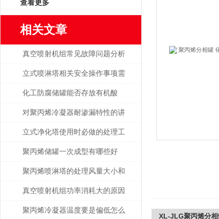
查看更多
相关文章
真空喷射机组常见故障问题分析
立式喷淋塔相关安全操作事项需
谨记！
化工防腐储罐能否存放有机酸
呢？
对聚丙烯冷凝器耐渗漏特性的讲
解
立式净化塔使用时必做的处理工
作有哪些？
聚丙烯储罐一次成型有哪些好
处？
聚丙烯喷淋塔的处理风量大小和
什么有关？
真空喷射机组功率消耗大的原因
解析
聚丙烯冷凝器温度要是偏低怎么
XL-JLG聚丙烯分